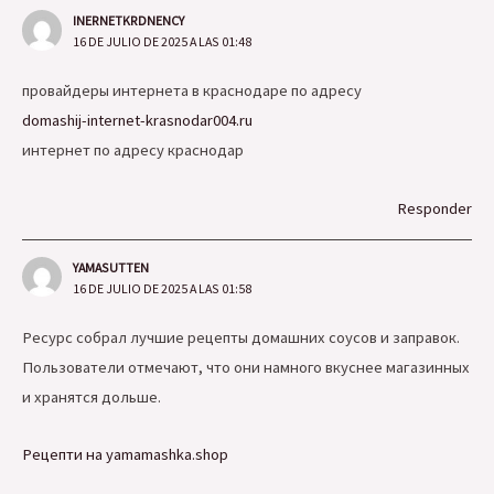
INERNETKRDNENCY
16 DE JULIO DE 2025 A LAS 01:48
провайдеры интернета в краснодаре по адресу
domashij-internet-krasnodar004.ru
интернет по адресу краснодар
Responder
YAMASUTTEN
16 DE JULIO DE 2025 A LAS 01:58
Ресурс собрал лучшие рецепты домашних соусов и заправок.
Пользователи отмечают, что они намного вкуснее магазинных
и хранятся дольше.
Рецепти на yamamashka.shop