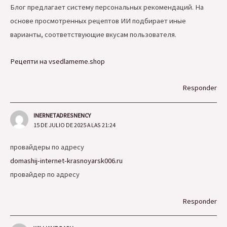
Блог предлагает систему персональных рекомендаций. На
основе просмотренных рецептов ИИ подбирает иные
варианты, соответствующие вкусам пользователя.
Рецепти на vsedlameme.shop
Responder
INERNETADRESNENCY
15 DE JULIO DE 2025 A LAS 21:24
провайдеры по адресу
domashij-internet-krasnoyarsk006.ru
провайдер по адресу
Responder