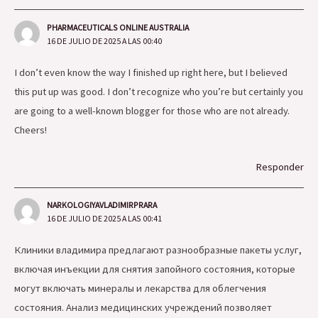
PHARMACEUTICALS ONLINE AUSTRALIA
16 DE JULIO DE 2025 A LAS 00:40
I don’t even know the way I finished up right here, but I believed
this put up was good. I don’t recognize who you’re but certainly you
are going to a well-known blogger for those who are not already.
Cheers!
Responder
NARKOLOGIYAVLADIMIRPRARA
16 DE JULIO DE 2025 A LAS 00:41
Клиники владимира предлагают разнообразные пакеты услуг,
включая инъекции для снятия запойного состояния, которые
могут включать минералы и лекарства для облегчения
состояния. Анализ медицинских учреждений позволяет