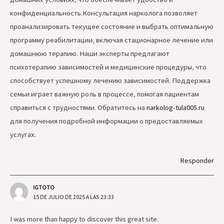
конфиденциальность.Консультация нарколога позволяет
проанализировать текущее состояние и выбрать оптимальную
программу реабилитации‚ включая стационарное лечение или
домашнюю терапию. Наши эксперты предлагают
психотерапию зависимостей и медицинские процедуры‚ что
способствует успешному лечению зависимостей. Поддержка
семьи играет важную роль в процессе‚ помогая пациентам
справиться с трудностями. Обратитесь на
narkolog-tula005.ru
для получения подробной информации о предоставляемых
услугах.
Responder
IGTOTO
15 DE JULIO DE 2025 A LAS 23:33
I was more than happy to discover this great site.