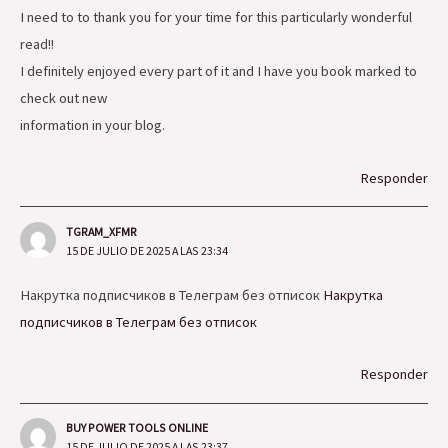
I need to to thank you for your time for this particularly wonderful
read!!
I definitely enjoyed every part of it and I have you book marked to
check out new
information in your blog.
Responder
TGRAM_XFMR
15 DE JULIO DE 2025 A LAS 23:34
Накрутка подписчиков в Телеграм без отписок
Накрутка
подписчиков в Телеграм без отписок
Responder
BUY POWER TOOLS ONLINE
15 DE JULIO DE 2025 A LAS 23:37