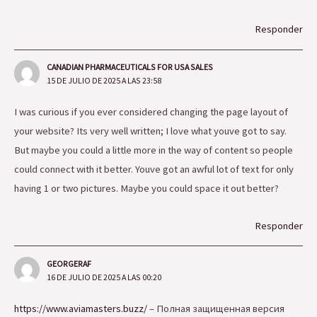
Responder
CANADIAN PHARMACEUTICALS FOR USA SALES
15 DE JULIO DE 2025 A LAS 23:58
I was curious if you ever considered changing the page layout of
your website? Its very well written; I love what youve got to say.
But maybe you could a little more in the way of content so people
could connect with it better. Youve got an awful lot of text for only
having 1 or two pictures. Maybe you could space it out better?
Responder
GEORGERAF
16 DE JULIO DE 2025 A LAS 00:20
https://www.aviamasters.buzz/
– Полная защищенная версия