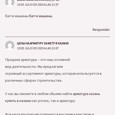
15 DE JULIO DE 2025 A LAS 21:57
багги машины
багги машины
.
Responder
ЦЕНЫ НА АРМАТУРУ ЗА МЕТР В КАЗАНИ
15 DE JULIO DE 2025 A LAS 22:07
Продажа арматуры – это наш основной
вид деятельности. Мы предлагаем
огромный ассортимент арматуры, которая используется в
различных сферах строительства.
У нас вы сможете в любом обьеме найти
арматура казань
купить в казани
как уголок, так и арматуру.
Вся наша продукция отличается высоким качеством и