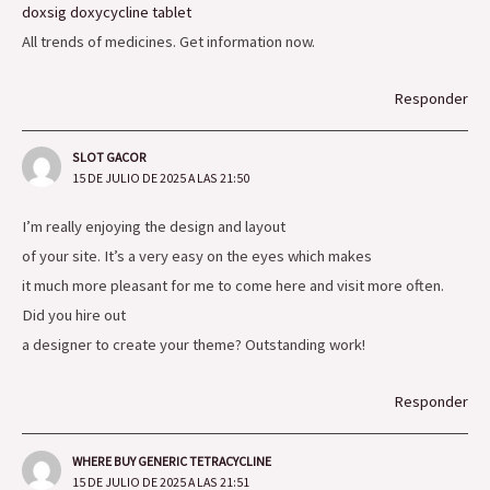
doxsig doxycycline tablet
All trends of medicines. Get information now.
Responder
SLOT GACOR
15 DE JULIO DE 2025 A LAS 21:50
I’m really enjoying the design and layout
of your site. It’s a very easy on the eyes which makes
it much more pleasant for me to come here and visit more often.
Did you hire out
a designer to create your theme? Outstanding work!
Responder
WHERE BUY GENERIC TETRACYCLINE
15 DE JULIO DE 2025 A LAS 21:51