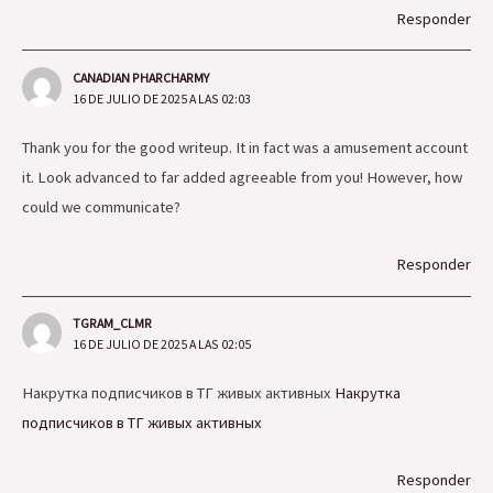
Responder
CANADIAN PHARCHARMY
16 DE JULIO DE 2025 A LAS 02:03
Thank you for the good writeup. It in fact was a amusement account
it. Look advanced to far added agreeable from you! However, how
could we communicate?
Responder
TGRAM_CLMR
16 DE JULIO DE 2025 A LAS 02:05
Накрутка подписчиков в ТГ живых активных
Накрутка
подписчиков в ТГ живых активных
Responder