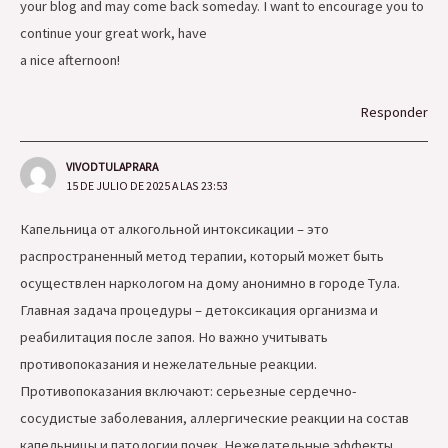
your blog and may come back someday. I want to encourage you to
continue your great work, have
a nice afternoon!
Responder
VIVODTULAPRARA
15 DE JULIO DE 2025 A LAS 23:53
Капельница от алкогольной интоксикации – это
распространенный метод терапии, который может быть
осуществлен наркологом на дому анонимно в городе Тула.
Главная задача процедуры – детоксикация организма и
реабилитация после запоя. Но важно учитывать
противопоказания и нежелательные реакции.
Противопоказания включают: серьезные сердечно-
сосудистые заболевания, аллергические реакции на состав
капельницы и патологии почек. Нежелательные эффекты