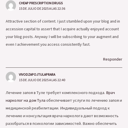
CHEAP PRESCRIPTION DRUGS
15 DE JULIO DE 2025 A LAS 22:36
Attractive section of content. I just stumbled upon your blog and in
accession capital to assert that I acquire actually enjoyed account
your blog posts. Anyway I will be subscribing to your augment and
even I achievement you access consistently fast.
Responder
VIVODZAPOJTULAPRARA
15 DE JULIO DE 2025 A LAS 22:40
Лечение запоя в Туле требует комплексного подхода.
Врач
нарколог на дом Тула
обеспечивает услуги по лечению запоя и
медицинской реабилитации. Индивидуальный подход к
лечению и консультация врача нарколога дают возможность
разобраться в психологии зависимостей. Важно обеспечить