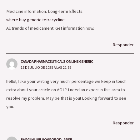
Medicine information. Long-Term Effects.
where buy generic tetracycline
All trends of medicament. Get information now.
Responder
CANADA PHARMACEUTICALS ONLINE GENERIC
15 DE JULIO DE 2025 A LAS 21:55
hello!,I like your writing very much! percentage we keep in touch
extra about your article on AOL? I need an expert in this area to
resolve my problem. May be that is you! Looking forward to see
you.
Responder
BAGGI NIJNII NOVGOROD_RPSR