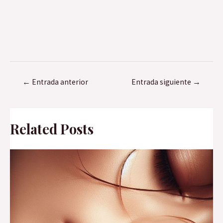
Navegación
←
Entrada anterior
Entrada siguiente
→
de
entradas
Related Posts