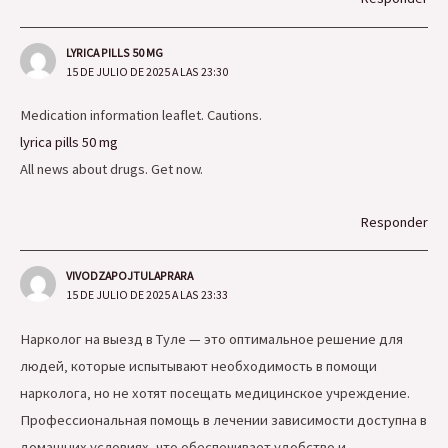
LYRICA PILLS 50 MG
15 DE JULIO DE 2025 A LAS 23:30
Medication information leaflet. Cautions.
lyrica pills 50 mg
All news about drugs. Get now.
Responder
VIVODZAPOJTULAPRARA
15 DE JULIO DE 2025 A LAS 23:33
Нарколог на выезд в Туле — это оптимальное решение для
людей‚ которые испытывают необходимость в помощи
нарколога‚ но не хотят посещать медицинское учреждение.
Профессиональная помощь в лечении зависимости доступна в
домашних условиях‚ что обеспечивает удобство и