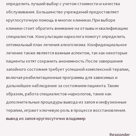
определить лучший выбор с учетом стоимости и качества
обслуживания. Большинство учреждений предоставляет
круглосуточную помощь в многих клиниках.При выборе
клиники стоит обратить внимание на отзывы и квалификацию
специалистов. Консультации нарколога помогут определить
оптимальный план лечения алкоголизма. Конфиденциальное
лечение также является важным аспектом, так как некоторые
пациенты хотят сохранить анонимность.После завершения
запойного состояния требует успешной комплексной терапии,
включая реабилитационные программы для зависимых и
дальнейшее наблюдение за состоянием пациента. Таким
образом, работа специалистов-наркологов, такие как
дополнительные процедуры вывода из запоя и инфузионные
терапии, играют ключевую роль в процессе восстановления.
вывод из запоя круглосуточно владимир
Responder