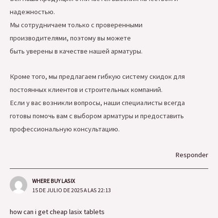
надежностью.
Мы сотрудничаем только с проверенными
производителями, поэтому вы можете
быть уверены в качестве нашей арматуры.
Кроме того, мы предлагаем гибкую систему скидок для
постоянных клиентов и строительных компаний.
Если у вас возникли вопросы, наши специалисты всегда
готовы помочь вам с выбором арматуры и предоставить
профессиональную консультацию.
Responder
WHERE BUY LASIX
15 DE JULIO DE 2025 A LAS 22:13
how can i get cheap lasix tablets