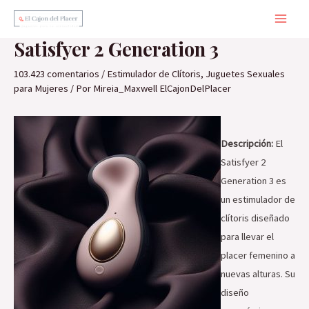
Ir
al
Main
Satisfyer 2 Generation 3
contenido
Men
103.423 comentarios
/
Estimulador de Clítoris
,
Juguetes Sexuales
para Mujeres
/ Por
Mireia_Maxwell ElCajonDelPlacer
Descripción:
El
Satisfyer 2
Generation 3 es
un estimulador de
clítoris diseñado
para llevar el
placer femenino a
nuevas alturas. Su
diseño