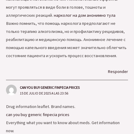
могут проявляться в виде боли в голове, тошноты и
аллергических реакций.
нарколог на дом анонимно тула
Важно помнить, что помощь нарколога предполагают не
только терапию алкоголизма, но и профилактику рецидивов,
реабилитацию и медицинскую помощь. Анонимное лечение с
помощью капельного введения может значительно облегчить
состояние пациента и ускорить процесс восстановления.
Responder
CAN YOU BUY GENERIC FINPECIA PRICES
15 DE JULIO DE 2025 A LAS 23:56
Drug information leaflet. Brand names.
can you buy generic finpecia prices
Everything what you want to know about meds. Get information
now.