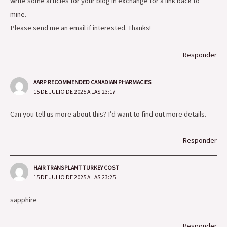
write some articles for your blog in exchange for a link back to
mine.
Please send me an email if interested. Thanks!
Responder
AARP RECOMMENDED CANADIAN PHARMACIES
15 DE JULIO DE 2025 A LAS 23:17
Can you tell us more about this? I’d want to find out more details.
Responder
HAIR TRANSPLANT TURKEY COST
15 DE JULIO DE 2025 A LAS 23:25
sapphire
Responder