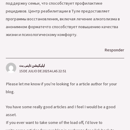
поддержку семьи‚ что способствует профилактике
рецидивов. Центр реабилитации в Туле предоставляет
программы восстановления, включая лечение алкоголизма в
анонимном форматечто способствует повышению качества
жизни и психологическому комфорту.
Responder
اپلیکیشن تاینی بت
15 DE JULIO DE 2025 A LAS 22:51
Please let me know if you’re looking for a article author for your
blog.
You have some really good articles and I feel I would be a good
asset.
If you ever want to take some of the load off, I’d love to