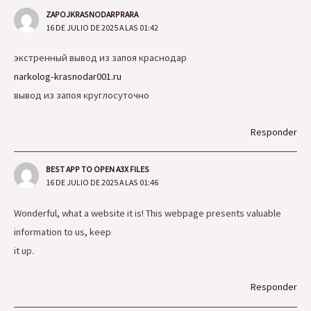
ZAPOJKRASNODARPRARA
16 DE JULIO DE 2025 A LAS 01:42
экстренный вывод из запоя краснодар
narkolog-krasnodar001.ru
вывод из запоя круглосуточно
Responder
BEST APP TO OPEN A3X FILES
16 DE JULIO DE 2025 A LAS 01:46
Wonderful, what a website it is! This webpage presents valuable
information to us, keep
it up.
Responder