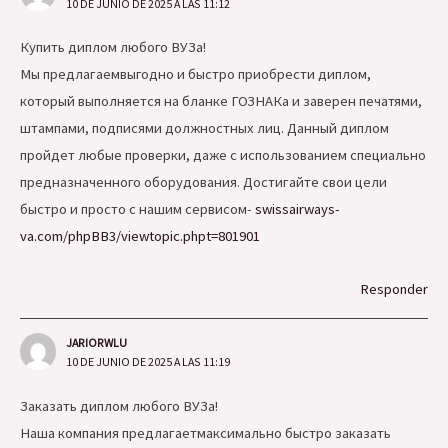
10 DE JUNIO DE 2025 A LAS 11:12
Купить диплом любого ВУЗа!
Мы предлагаемвыгодно и быстро приобрести диплом,
который выполняется на бланке ГОЗНАКа и заверен печатями,
штампами, подписями должностных лиц. Данный диплом
пройдет любые проверки, даже с использованием специально
предназначенного оборудования. Достигайте свои цели
быстро и просто с нашим сервисом-
swissairways-
va.com/phpBB3/viewtopic.phpt=801901
Responder
JARIORWLU
10 DE JUNIO DE 2025 A LAS 11:19
Заказать диплом любого ВУЗа!
Наша компания предлагаетмаксимально быстро заказать