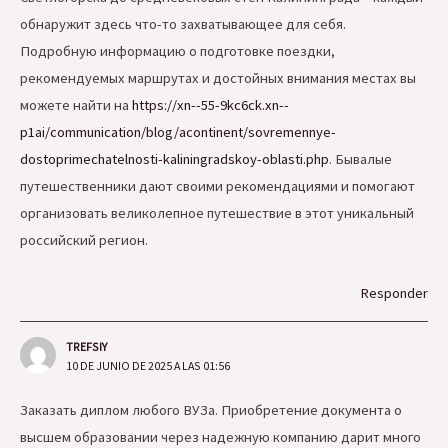
обнаружит здесь что-то захватывающее для себя.
Подробную информацию о подготовке поездки,
рекомендуемых маршрутах и достойных внимания местах вы
можете найти на
https://xn--55-9kc6ck.xn--
p1ai/communication/blog/acontinent/sovremennye-
dostoprimechatelnosti-kaliningradskoy-oblasti.php
. Бывалые
путешественники дают своими рекомендациями и помогают
организовать великолепное путешествие в этот уникальный
российский регион.
Responder
TREFSIY
10 DE JUNIO DE 2025 A LAS 01:56
Заказать диплом любого ВУЗа. Приобретение документа о
высшем образовании через надежную компанию дарит много