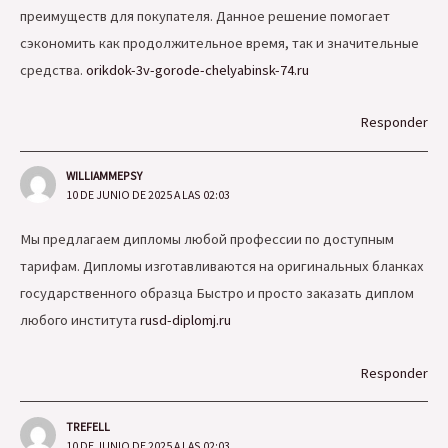
преимуществ для покупателя. Данное решение помогает
сэкономить как продолжительное время, так и значительные
средства.
orikdok-3v-gorode-chelyabinsk-74.ru
Responder
WILLIAMMEPSY
10 DE JUNIO DE 2025 A LAS 02:03
Мы предлагаем дипломы любой профессии по доступным
тарифам. Дипломы изготавливаются на оригинальных бланках
государственного образца Быстро и просто заказать диплом
любого института
rusd-diplomj.ru
Responder
TREFELL
10 DE JUNIO DE 2025 A LAS 02:03