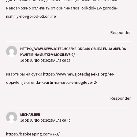
невозможно отличить от оригиналов.
orikdok-1v-gorode-
nizhniy-novgorod-52.online
Responder
HTTPS://WWW.NEWSJOTECHGEEKS.ORG/44-OBJAVLENIJA-ARENDA-
KVARTIR-NA-SUTKI-V-MOGILEVE-2/
10 DE JUNIO DE 2025 A LAS 06:22
квартиры на сутки
https://www.newsjotechgeeks.org/44-
objavlenija-arenda-kvartir-na-sutki-v-mogileve-2/
Responder
MICHAELRER
10 DE JUNIO DE 2025 A LAS 06:40
https://bzbkeeping.com/7-3/