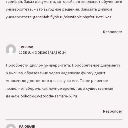
тарифам. Заказ документа, который подтверждает обучение в
университете, – это выгодное решение. Заказать диплом
университета:
genshtab.flybb.ru/viewtopic.phpf=19&t=3629
Responder
TREFSWR
10 DE JUNIO DE 2025 A LAS 02:24
Приобрести диплом университета. Приобретение документа
о высшем образовании через надежную фирму дарит
множество достоинств для покупателя. Такое решение
позволяет сберечь как личное время, так и существенные
деньги.
orikdok-1v-gorode-samara-63.ru
Responder
IARIORANB