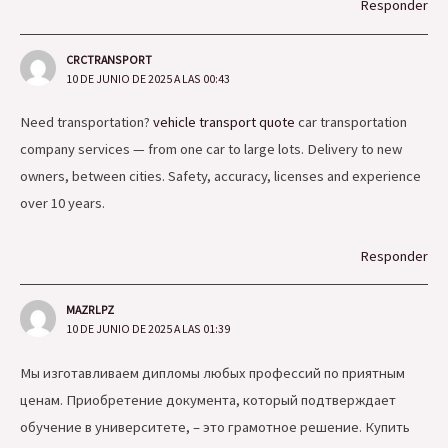
Responder
CRCTRANSPORT
10 DE JUNIO DE 2025 A LAS 00:43
Need transportation?
vehicle transport quote
car transportation
company services — from one car to large lots. Delivery to new
owners, between cities. Safety, accuracy, licenses and experience
over 10 years.
Responder
MAZRLPZ
10 DE JUNIO DE 2025 A LAS 01:39
Мы изготавливаем дипломы любых профессий по приятным
ценам. Приобретение документа, который подтверждает
обучение в университете, – это грамотное решение. Купить