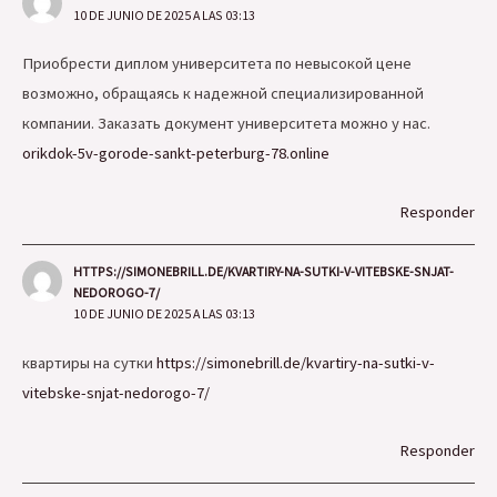
10 DE JUNIO DE 2025 A LAS 03:13
Приобрести диплом университета по невысокой цене
возможно, обращаясь к надежной специализированной
компании. Заказать документ университета можно у нас.
orikdok-5v-gorode-sankt-peterburg-78.online
Responder
HTTPS://SIMONEBRILL.DE/KVARTIRY-NA-SUTKI-V-VITEBSKE-SNJAT-
NEDOROGO-7/
10 DE JUNIO DE 2025 A LAS 03:13
квартиры на сутки
https://simonebrill.de/kvartiry-na-sutki-v-
vitebske-snjat-nedorogo-7/
Responder