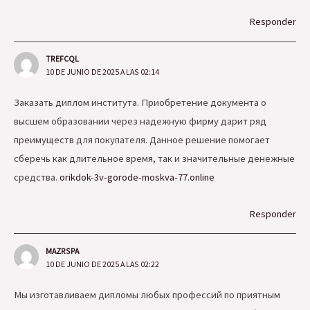
Responder
TREFCQL
10 DE JUNIO DE 2025 A LAS 02:14
Заказать диплом института. Приобретение документа о
высшем образовании через надежную фирму дарит ряд
преимуществ для покупателя. Данное решение помогает
сберечь как длительное время, так и значительные денежные
средства.
orikdok-3v-gorode-moskva-77.online
Responder
MAZRSPA
10 DE JUNIO DE 2025 A LAS 02:22
Мы изготавливаем дипломы любых профессий по приятным