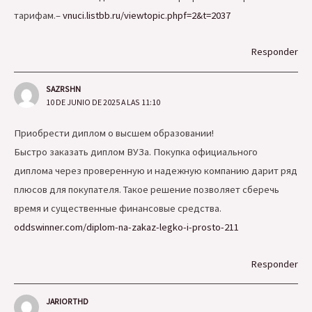
тарифам.–
vnuci.listbb.ru/viewtopic.phpf=2&t=2037
Responder
SAZRSHN
10 DE JUNIO DE 2025 A LAS 11:10
Приобрести диплом о высшем образовании!
Быстро заказать диплом ВУЗа. Покупка официального
диплома через проверенную и надежную компанию дарит ряд
плюсов для покупателя. Такое решение позволяет сберечь
время и существенные финансовые средства.
oddswinner.com/diplom-na-zakaz-legko-i-prosto-211
Responder
JARIORTHD