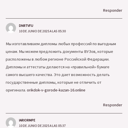
Responder
DNRTVFU
10 DE JUNIO DE 2025 A LAS 05:30
Мы изготавливаем дипломы любых профессий по выгодным
ценам. Мы можем предложить документы ВУЗов, которые
расположены в любом регионе Российской Федерации.
Дипломы и аттестаты делаются на «правильной» бумаге
самого высшего качества. Это дает возможность делать
государственные дипломы, которые не отличить от
оригинала.
orikdok-v-gorode-kazan-16.online
Responder
IARIORMPE
10 DE JUNIO DE 2025 A LAS 05:37