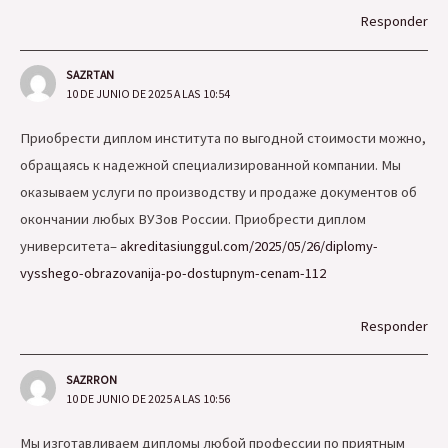
Responder
SAZRTAN
10 DE JUNIO DE 2025 A LAS 10:54
Приобрести диплом института по выгодной стоимости можно,
обращаясь к надежной специализированной компании. Мы
оказываем услуги по производству и продаже документов об
окончании любых ВУЗов России. Приобрести диплом
университета–
akreditasiunggul.com/2025/05/26/diplomy-
vysshego-obrazovanija-po-dostupnym-cenam-112
Responder
SAZRRON
10 DE JUNIO DE 2025 A LAS 10:56
Мы изготавливаем дипломы любой профессии по приятным