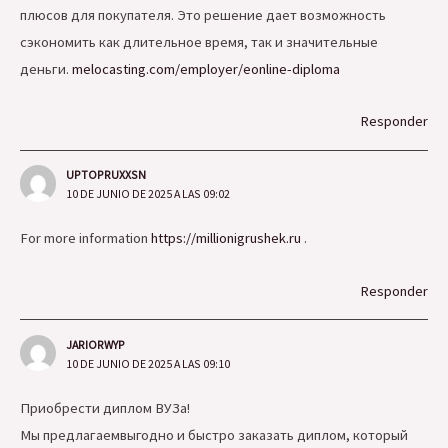
плюсов для покупателя. Это решение дает возможность
сэкономить как длительное время, так и значительные
деньги.
melocasting.com/employer/eonline-diploma
Responder
UPTOPRUXXSN
10 DE JUNIO DE 2025 A LAS 09:02
For more information
https://millionigrushek.ru
.
Responder
JARIORWYP
10 DE JUNIO DE 2025 A LAS 09:10
Приобрести диплом ВУЗа!
Мы предлагаемвыгодно и быстро заказать диплом, который