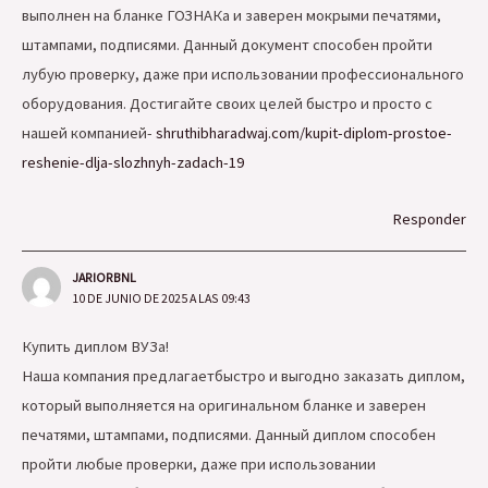
выполнен на бланке ГОЗНАКа и заверен мокрыми печатями,
штампами, подписями. Данный документ способен пройти
лубую проверку, даже при использовании профессионального
оборудования. Достигайте своих целей быстро и просто с
нашей компанией-
shruthibharadwaj.com/kupit-diplom-prostoe-
reshenie-dlja-slozhnyh-zadach-19
Responder
JARIORBNL
10 DE JUNIO DE 2025 A LAS 09:43
Купить диплом ВУЗа!
Наша компания предлагаетбыстро и выгодно заказать диплом,
который выполняется на оригинальном бланке и заверен
печатями, штампами, подписями. Данный диплом способен
пройти любые проверки, даже при использовании