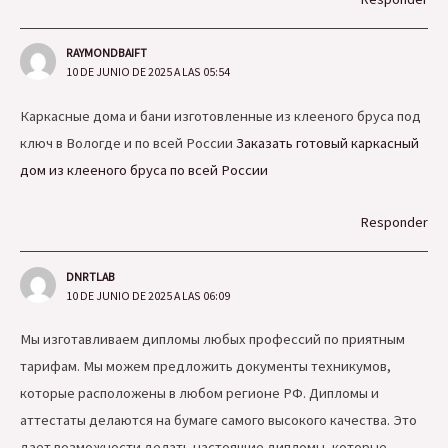
RAYMONDBAIFT
10 DE JUNIO DE 2025 A LAS 05:54
Каркасные дома и бани изготовленные из клееного бруса под
ключ в Вологде и по всей России
Заказать готовый каркасный
дом из клееного бруса по всей России
Responder
DNRTLAB
10 DE JUNIO DE 2025 A LAS 06:09
Мы изготавливаем дипломы любых профессий по приятным
тарифам. Мы можем предложить документы техникумов,
которые расположены в любом регионе РФ. Дипломы и
аттестаты делаются на бумаге самого высокого качества. Это
дает возможности делать настоящие дипломы, которые