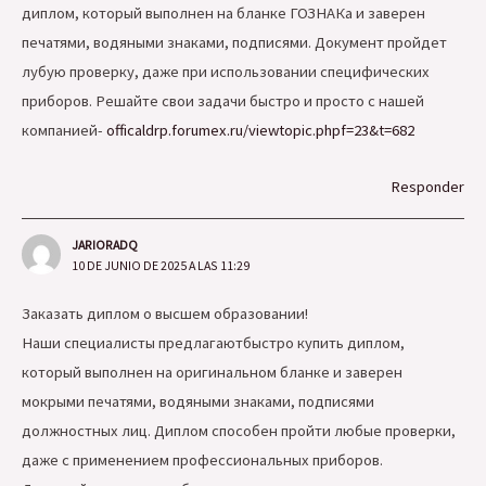
диплом, который выполнен на бланке ГОЗНАКа и заверен
печатями, водяными знаками, подписями. Документ пройдет
лубую проверку, даже при использовании специфических
приборов. Решайте свои задачи быстро и просто с нашей
компанией-
officaldrp.forumex.ru/viewtopic.phpf=23&t=682
Responder
JARIORADQ
10 DE JUNIO DE 2025 A LAS 11:29
Заказать диплом о высшем образовании!
Наши специалисты предлагаютбыстро купить диплом,
который выполнен на оригинальном бланке и заверен
мокрыми печатями, водяными знаками, подписями
должностных лиц. Диплом способен пройти любые проверки,
даже с применением профессиональных приборов.