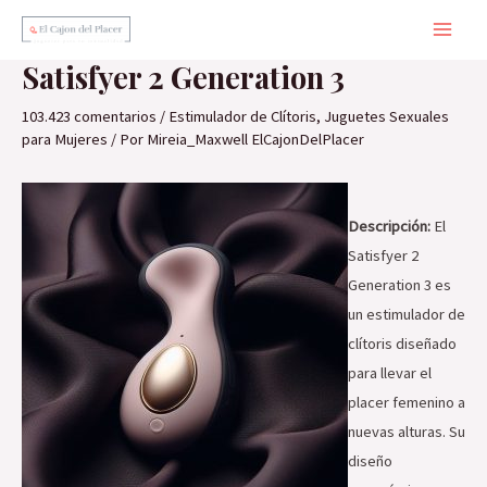
Ir
al
Main
Satisfyer 2 Generation 3
contenido
Men
103.423 comentarios
/
Estimulador de Clítoris
,
Juguetes Sexuales
para Mujeres
/ Por
Mireia_Maxwell ElCajonDelPlacer
Descripción:
El
Satisfyer 2
Generation 3 es
un estimulador de
clítoris diseñado
para llevar el
placer femenino a
nuevas alturas. Su
diseño