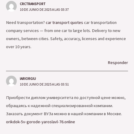
CRCTRANSPORT
10 DE JUNIO DE 2025 A LAS 03:37
Need transportation?
car transport quotes
car transportation
company services — from one car to large lots. Delivery to new
owners, between cities. Safety, accuracy, licenses and experience
over 10 years.
Responder
IARIORGIU
10 DE JUNIO DE 2025 A LAS 03:51
Приобрести диплом университета по доступной цене можно,
обращаясь к надежной специализированной компании.
Заказать документ ВУЗа можно в нашей компании в Москве.
orikdok-5v-gorode-yaroslavl-76.online