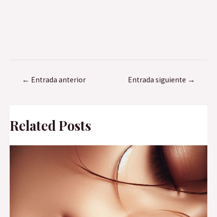
Navegación
←
Entrada anterior
Entrada siguiente
→
de
entradas
Related Posts