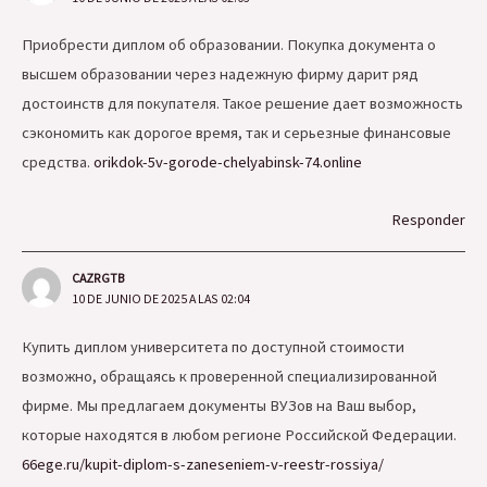
Приобрести диплом об образовании. Покупка документа о
высшем образовании через надежную фирму дарит ряд
достоинств для покупателя. Такое решение дает возможность
сэкономить как дорогое время, так и серьезные финансовые
средства.
orikdok-5v-gorode-chelyabinsk-74.online
Responder
CAZRGTB
10 DE JUNIO DE 2025 A LAS 02:04
Купить диплом университета по доступной стоимости
возможно, обращаясь к проверенной специализированной
фирме. Мы предлагаем документы ВУЗов на Ваш выбор,
которые находятся в любом регионе Российской Федерации.
66ege.ru/kupit-diplom-s-zaneseniem-v-reestr-rossiya/