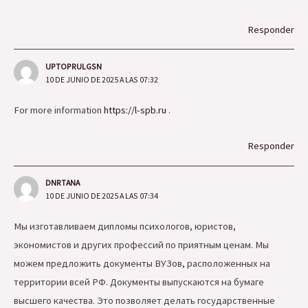
Responder
UPTOPRULGSN
10 DE JUNIO DE 2025 A LAS 07:32
For more information
https://l-spb.ru
.
Responder
DNRTANA
10 DE JUNIO DE 2025 A LAS 07:34
Мы изготавливаем дипломы психологов, юристов,
экономистов и других профессий по приятным ценам. Мы
можем предложить документы ВУЗов, расположенных на
территории всей РФ. Документы выпускаются на бумаге
высшего качества. Это позволяет делать государственные