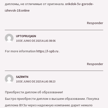
дипломы, не отличимые от оригинала.
orikdok-5v-gorode-
izhevsk-18.online
Responder
UPTOPRUQASN
10 DE JUNIO DE 2025 A LAS 08:06
For more information
https://l-spb.ru
.
Responder
SAZRMTN
10 DE JUNIO DE 2025 A LAS 08:23
Приобрести диплом об образовании!
Быстро приобрести диплом о высшем образовании. Покупка
диплома ВУЗа через надежную компанию дарит немало