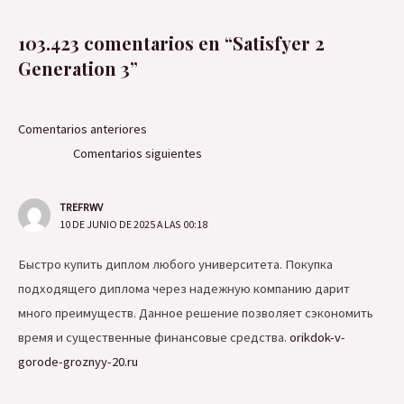
103.423 comentarios en “Satisfyer 2
Generation 3”
Comentarios
Comentarios anteriores
siguientes
Comentarios siguientes
TREFRWV
10 DE JUNIO DE 2025 A LAS 00:18
Быстро купить диплом любого университета. Покупка
подходящего диплома через надежную компанию дарит
много преимуществ. Данное решение позволяет сэкономить
время и существенные финансовые средства.
orikdok-v-
gorode-groznyy-20.ru