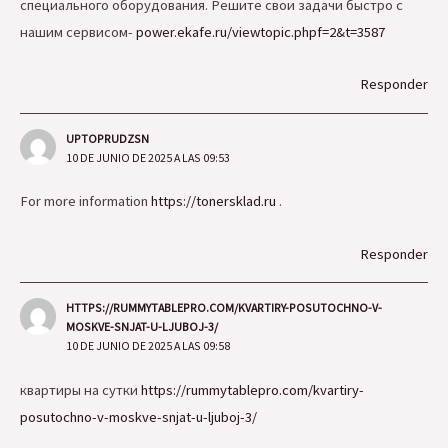
специального оборудования. Решите свои задачи быстро с
нашим сервисом-
power.ekafe.ru/viewtopic.phpf=2&t=3587
Responder
UPTOPRUDZSN
10 DE JUNIO DE 2025 A LAS 09:53
For more information
https://tonersklad.ru
.
Responder
HTTPS://RUMMYTABLEPRO.COM/KVARTIRY-POSUTOCHNO-V-
MOSKVE-SNJAT-U-LJUBOJ-3/
10 DE JUNIO DE 2025 A LAS 09:58
квартиры на сутки
https://rummytablepro.com/kvartiry-
posutochno-v-moskve-snjat-u-ljuboj-3/