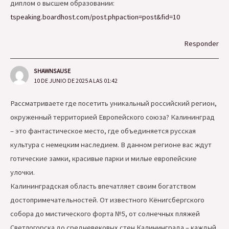
диплом о высшем образовании:
tspeaking.boardhost.com/post.phpaction=post&fid=10
Responder
SHAWNSAUSE
10 DE JUNIO DE 2025 A LAS 01:42
Рассматриваете где посетить уникальный российский регион,
окруженный территорией Европейского союза? Калининград
– это фантастическое место, где объединяется русская
культура с немецким наследием. В данном регионе вас ждут
готические замки, красивые парки и милые европейские
улочки.
Калининградская область впечатляет своим богатством
достопримечательностей. От известного Кёнигсбергского
собора до мистического форта №5, от солнечных пляжей
Светлогорска до средневековых стен Калининграда – каждый