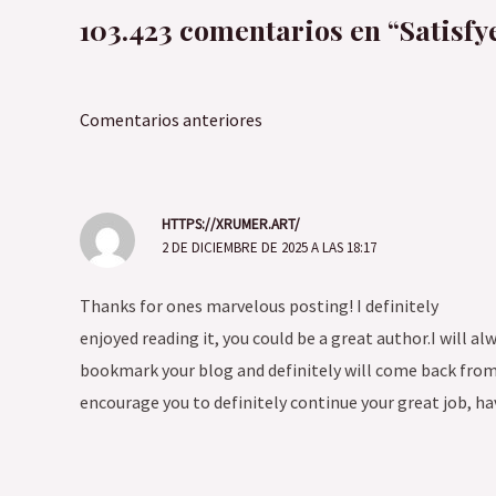
103.423 comentarios en “Satisfy
Comentarios
Comentarios anteriores
siguientes
HTTPS://XRUMER.ART/
2 DE DICIEMBRE DE 2025 A LAS 18:17
Thanks for ones marvelous posting! I definitely
enjoyed reading it, you could be a great author.I will al
bookmark your blog and definitely will come back from
encourage you to definitely continue your great job, hav