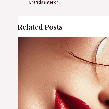
Navegación
←
Entrada anterior
de
entradas
Related Posts